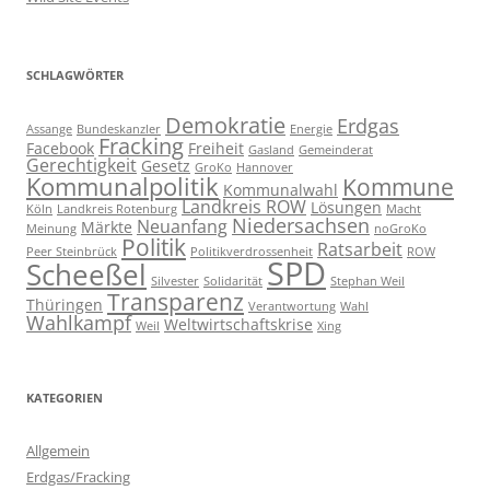
SCHLAGWÖRTER
Demokratie
Erdgas
Assange
Bundeskanzler
Energie
Fracking
Facebook
Freiheit
Gasland
Gemeinderat
Gerechtigkeit
Gesetz
GroKo
Hannover
Kommunalpolitik
Kommune
Kommunalwahl
Landkreis ROW
Lösungen
Köln
Landkreis Rotenburg
Macht
Niedersachsen
Neuanfang
Märkte
Meinung
noGroKo
Politik
Ratsarbeit
Peer Steinbrück
Politikverdrossenheit
ROW
SPD
Scheeßel
Silvester
Solidarität
Stephan Weil
Transparenz
Thüringen
Verantwortung
Wahl
Wahlkampf
Weltwirtschaftskrise
Weil
Xing
KATEGORIEN
Allgemein
Erdgas/Fracking