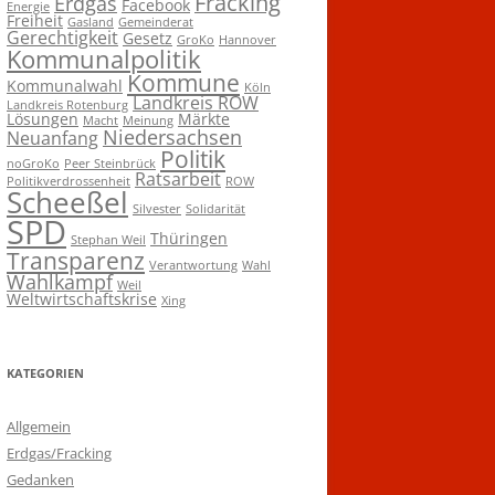
Fracking
Erdgas
Facebook
Energie
Freiheit
Gasland
Gemeinderat
Gerechtigkeit
Gesetz
GroKo
Hannover
Kommunalpolitik
Kommune
Kommunalwahl
Köln
Landkreis ROW
Landkreis Rotenburg
Lösungen
Märkte
Macht
Meinung
Niedersachsen
Neuanfang
Politik
noGroKo
Peer Steinbrück
Ratsarbeit
Politikverdrossenheit
ROW
Scheeßel
Silvester
Solidarität
SPD
Thüringen
Stephan Weil
Transparenz
Verantwortung
Wahl
Wahlkampf
Weil
Weltwirtschaftskrise
Xing
KATEGORIEN
Allgemein
Erdgas/Fracking
Gedanken