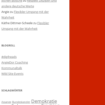
Jochen Bölsche
zu
Respekt Disziplin und
andere deutsche Werte
Angie
zu
Flexibler Umgang mit der
Wahrheit
Käthe Dittmer-Scheele
zu
Flexibler
Umgang mit der Wahrheit
BLOGROLL
#digiheads
AngieDor Coaching
Kommunaltalk
Wild Site Events
SCHLAGWÖRTER
Demokratie
Assange
Bundeskanzler