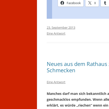
Facebook
X
23. September 2013
Eine Antwort
Neues aus dem Rathaus 
Schmecken
Eine Antwort
Manches darf man sich bekanntlich a
geschmacklos empfunden. Wenn allerd
erklärt, es würde „riechen“ wenn ein