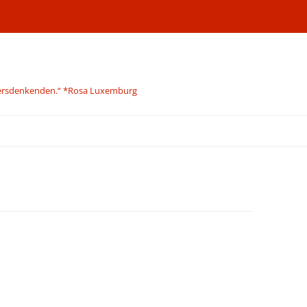
Andersdenkenden.“ *Rosa Luxemburg
Zum
Inhalt
springen