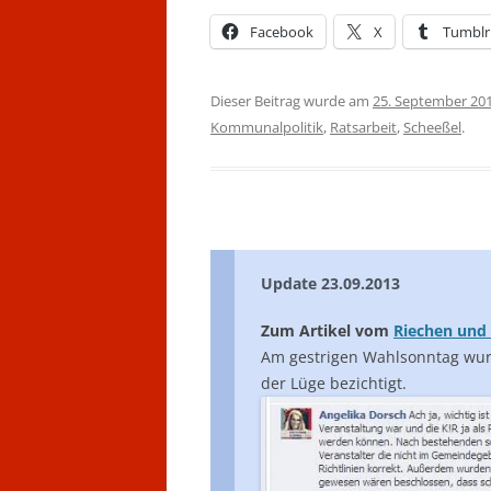
Facebook
X
Tumblr
Dieser Beitrag wurde am
25. September 20
Kommunalpolitik
,
Ratsarbeit
,
Scheeßel
.
Update 23.09.2013
Zum Artikel vom
Riechen und
Am gestrigen Wahlsonntag wurd
der Lüge bezichtigt.