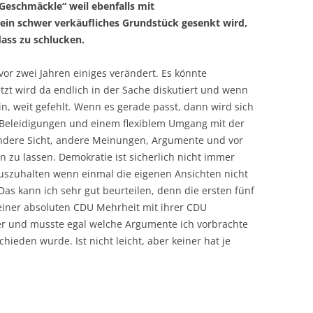
eschmäckle“ weil ebenfalls mit
 ein schwer verkäufliches Grundstück gesenkt wird,
ass zu schlucken.
vor zwei Jahren einiges verändert. Es könnte
tzt wird da endlich in der Sache diskutiert und wenn
in, weit gefehlt. Wenn es gerade passt, dann wird sich
 Beleidigungen und einem flexiblem Umgang mit der
 andere Sicht, andere Meinungen, Argumente und vor
 zu lassen. Demokratie ist sicherlich nicht immer
auszuhalten wenn einmal die eigenen Ansichten nicht
s kann ich sehr gut beurteilen, denn die ersten fünf
h einer absoluten CDU Mehrheit mit ihrer CDU
r und musste egal welche Argumente ich vorbrachte
ieden wurde. Ist nicht leicht, aber keiner hat je