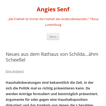
Angies Senf
„Die Freiheit ist immer die Freiheit des Andersdenkenden.“ *Rosa
Luxemburg
Zum
Menü
Inhalt
springen
Neues aus dem Rathaus von Schilda…ähm
Scheeßel
Eine Antwort
Haushaltsberatungen sind bekanntlich die Zeit, in der
sich die Politik mal so richtig präsentieren kann. Da
werden Anträge formuliert und bestmöglich präsentiert,
Argumente für oder gegen eine Haushaltsposition
diskutiert und das Ergebnis von denen die´s bezahlen