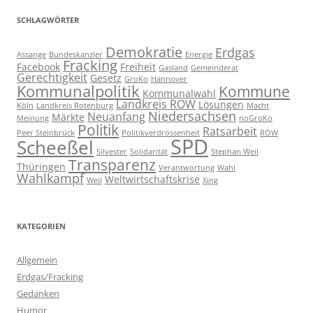
SCHLAGWÖRTER
Demokratie
Erdgas
Assange
Bundeskanzler
Energie
Fracking
Facebook
Freiheit
Gasland
Gemeinderat
Gerechtigkeit
Gesetz
GroKo
Hannover
Kommunalpolitik
Kommune
Kommunalwahl
Landkreis ROW
Lösungen
Köln
Landkreis Rotenburg
Macht
Niedersachsen
Neuanfang
Märkte
Meinung
noGroKo
Politik
Ratsarbeit
Peer Steinbrück
Politikverdrossenheit
ROW
SPD
Scheeßel
Silvester
Solidarität
Stephan Weil
Transparenz
Thüringen
Verantwortung
Wahl
Wahlkampf
Weltwirtschaftskrise
Weil
Xing
KATEGORIEN
Allgemein
Erdgas/Fracking
Gedanken
Humor