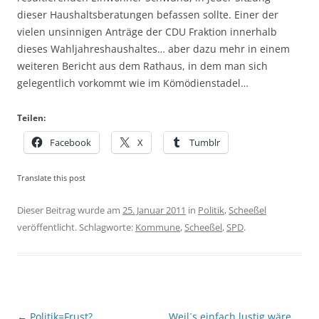
dieser Haushaltsberatungen befassen sollte. Einer der
vielen unsinnigen Anträge der CDU Fraktion innerhalb
dieses Wahljahreshaushaltes… aber dazu mehr in einem
weiteren Bericht aus dem Rathaus, in dem man sich
gelegentlich vorkommt wie im Kömödienstadel…
Teilen:
Facebook
X
Tumblr
Translate this post
Dieser Beitrag wurde am
25. Januar 2011
in
Politik
,
Scheeßel
veröffentlicht. Schlagworte:
Kommune
,
Scheeßel
,
SPD
.
Beitragsnavigation
←
Politik=Frust?
Weil´s einfach lustig wäre …