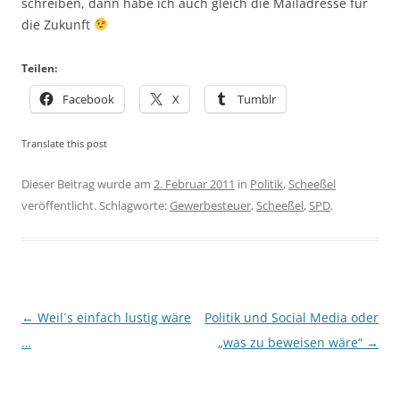
schreiben, dann habe ich auch gleich die Mailadresse für
die Zukunft
Teilen:
Facebook
X
Tumblr
Translate this post
Dieser Beitrag wurde am
2. Februar 2011
in
Politik
,
Scheeßel
veröffentlicht. Schlagworte:
Gewerbesteuer
,
Scheeßel
,
SPD
.
Beitragsnavigation
←
Weil´s einfach lustig wäre
Politik und Social Media oder
…
„was zu beweisen wäre“
→