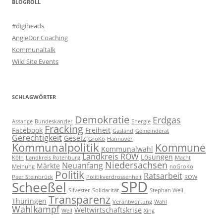
BLOGROLL
#digiheads
AngieDor Coaching
Kommunaltalk
Wild Site Events
SCHLAGWÖRTER
Demokratie
Erdgas
Assange
Bundeskanzler
Energie
Fracking
Facebook
Freiheit
Gasland
Gemeinderat
Gerechtigkeit
Gesetz
GroKo
Hannover
Kommunalpolitik
Kommune
Kommunalwahl
Landkreis ROW
Lösungen
Köln
Landkreis Rotenburg
Macht
Niedersachsen
Neuanfang
Märkte
Meinung
noGroKo
Politik
Ratsarbeit
Peer Steinbrück
Politikverdrossenheit
ROW
SPD
Scheeßel
Silvester
Solidarität
Stephan Weil
Transparenz
Thüringen
Verantwortung
Wahl
Wahlkampf
Weltwirtschaftskrise
Weil
Xing